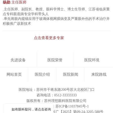
杨勋
主任医师
.主任医师、副院长、教授、眼科学博士、博士生导师、江苏省临床重
点专科眼底病专业学科带头人
.率先将眼内窥镜应用于玻璃体视网膜病变及严重眼外伤的手术治疗并
积极推广该新技术
点击查看更多专家
先进设备
医院荣誉
医院环境
网站首页
医院介绍
医院新闻
来院路线
医院地址：苏州市干将东路200号苏大北校区门口
咨询电话：0512-33333333
版权所有：
苏州理想眼科医院有限公司
ICP备案/许可证号：苏ICP备11037845号-1
如有眼科疑问，请点击咨询
医疗广告审查证明文号：苏医广【2025】第09-24-3205-588号